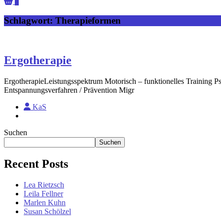
0
Schlagwort:
Therapieformen
Ergotherapie
ErgotherapieLeistungsspektrum Motorisch – funktionelles Training Ps
Entspannungsverfahren / Prävention Migr
KaS
Suchen
Suchen
Recent Posts
Lea Rietzsch
Leila Fellner
Marlen Kuhn
Susan Schölzel