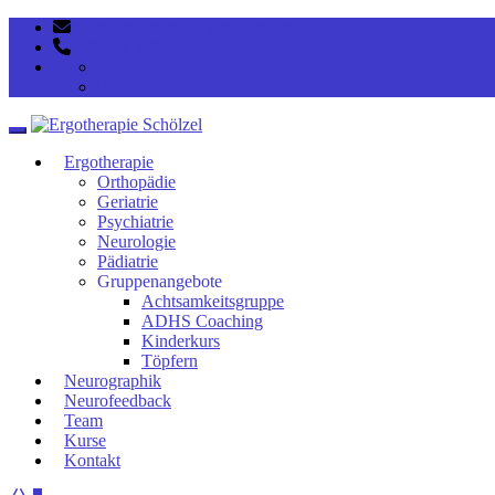
post@ergotherapie-schoelzel.de
+49 351 33938028
Toggle navigation
Ergotherapie
Orthopädie
Geriatrie
Psychiatrie
Neurologie
Pädiatrie
Gruppenangebote
Achtsamkeitsgruppe
ADHS Coaching
Kinderkurs
Töpfern
Neurographik
Neurofeedback
Team
Kurse
Kontakt