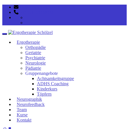
post@ergotherapie-schoelzel.de
+49 351 33938028
Toggle navigation
Ergotherapie
Orthopädie
Geriatrie
Psychiatrie
Neurologie
Pädiatrie
Gruppenangebote
Achtsamkeitsgruppe
ADHS Coaching
Kinderkurs
Töpfern
Neurographik
Neurofeedback
Team
Kurse
Kontakt