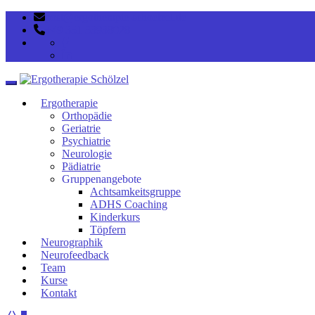
post@ergotherapie-schoelzel.de
+49 351 33938028
Toggle navigation
Ergotherapie
Orthopädie
Geriatrie
Psychiatrie
Neurologie
Pädiatrie
Gruppenangebote
Achtsamkeitsgruppe
ADHS Coaching
Kinderkurs
Töpfern
Neurographik
Neurofeedback
Team
Kurse
Kontakt