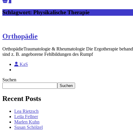
0
Schlagwort:
Physikalische Therapie
Orthopädie
OrthopädieTraumatologie & Rheumatologie Die Ergotherapie behandelt
sind z. B. angeborene Fehlbildungen des Rumpf
KaS
Suchen
Suchen
Recent Posts
Lea Rietzsch
Leila Fellner
Marlen Kuhn
Susan Schölzel