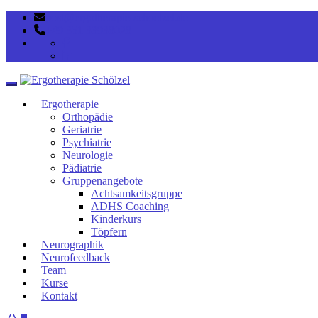
post@ergotherapie-schoelzel.de
+49 351 33938028
Toggle navigation
Ergotherapie
Orthopädie
Geriatrie
Psychiatrie
Neurologie
Pädiatrie
Gruppenangebote
Achtsamkeitsgruppe
ADHS Coaching
Kinderkurs
Töpfern
Neurographik
Neurofeedback
Team
Kurse
Kontakt