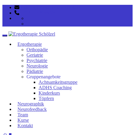
post@ergotherapie-schoelzel.de
+49 351 33938028
Toggle navigation
Ergotherapie
Orthopädie
Geriatrie
Psychiatrie
Neurologie
Pädiatrie
Gruppenangebote
Achtsamkeitsgruppe
ADHS Coaching
Kinderkurs
Töpfern
Neurographik
Neurofeedback
Team
Kurse
Kontakt