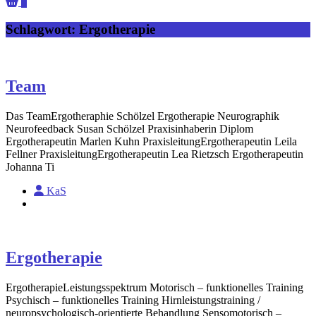
0
Schlagwort:
Ergotherapie
Team
Das TeamErgotheraphie Schölzel Ergotherapie Neurographik
Neurofeedback Susan Schölzel Praxisinhaberin Diplom
Ergotherapeutin Marlen Kuhn PraxisleitungErgotherapeutin Leila
Fellner PraxisleitungErgotherapeutin Lea Rietzsch Ergotherapeutin
Johanna Ti
KaS
Ergotherapie
ErgotherapieLeistungsspektrum Motorisch – funktionelles Training
Psychisch – funktionelles Training Hirnleistungstraining /
neuropsychologisch-orientierte Behandlung Sensomotorisch –