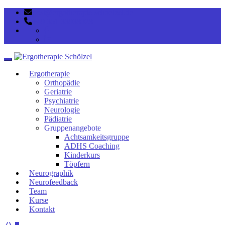
post@ergotherapie-schoelzel.de
+49 351 33938028
Toggle navigation
Ergotherapie
Orthopädie
Geriatrie
Psychiatrie
Neurologie
Pädiatrie
Gruppenangebote
Achtsamkeitsgruppe
ADHS Coaching
Kinderkurs
Töpfern
Neurographik
Neurofeedback
Team
Kurse
Kontakt