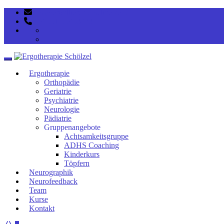
post@ergotherapie-schoelzel.de
+49 351 33938028
Toggle navigation
Ergotherapie
Orthopädie
Geriatrie
Psychiatrie
Neurologie
Pädiatrie
Gruppenangebote
Achtsamkeitsgruppe
ADHS Coaching
Kinderkurs
Töpfern
Neurographik
Neurofeedback
Team
Kurse
Kontakt