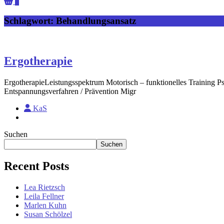
0
Schlagwort:
Behandlungsansatz
Ergotherapie
ErgotherapieLeistungsspektrum Motorisch – funktionelles Training Ps
Entspannungsverfahren / Prävention Migr
KaS
Suchen
Suchen
Recent Posts
Lea Rietzsch
Leila Fellner
Marlen Kuhn
Susan Schölzel