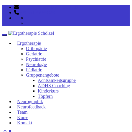
post@ergotherapie-schoelzel.de
+49 351 33938028
Toggle navigation
Ergotherapie
Orthopädie
Geriatrie
Psychiatrie
Neurologie
Pädiatrie
Gruppenangebote
Achtsamkeitsgruppe
ADHS Coaching
Kinderkurs
Töpfern
Neurographik
Neurofeedback
Team
Kurse
Kontakt