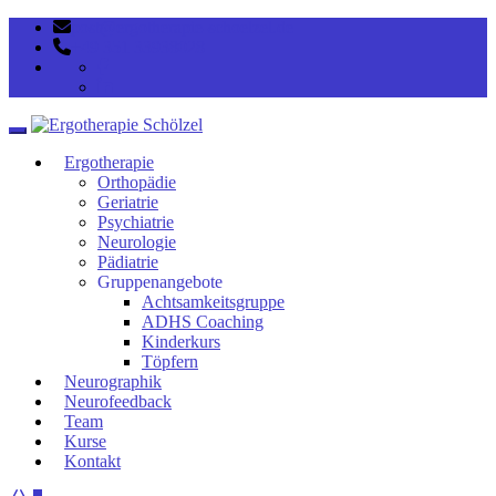
post@ergotherapie-schoelzel.de
+49 351 33938028
Toggle navigation
Ergotherapie
Orthopädie
Geriatrie
Psychiatrie
Neurologie
Pädiatrie
Gruppenangebote
Achtsamkeitsgruppe
ADHS Coaching
Kinderkurs
Töpfern
Neurographik
Neurofeedback
Team
Kurse
Kontakt